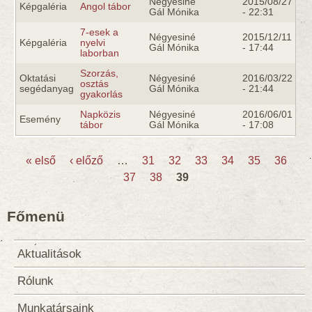
Négyesiné
2015/08/27
Képgaléria
Angol tábor
Gál Mónika
- 22:31
7-esek a
Négyesiné
2015/12/11
Képgaléria
nyelvi
Gál Mónika
- 17:44
laborban
Szorzás,
Oktatási
Négyesiné
2016/03/22
osztás
segédanyag
Gál Mónika
- 21:44
gyakorlás
Napközis
Négyesiné
2016/06/01
Esemény
tábor
Gál Mónika
- 17:08
« első
‹ előző
…
31
32
33
34
35
36
37
38
39
Oldalak
Főmenü
Aktualitások
Rólunk
Munkatársaink