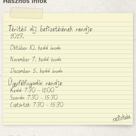
Hasznos infók
Térítési díj befizetésének rendje:
2023.
Október 10. kedd óvoda
November 7. kedd óvoda
December 5. kedd óvoda
Ügyfélfogadás rendje:
Kedd: 7:30 - 12:00
Szerda: 7:30 - 15:30
Csütörtök: 7:30 - 15:30