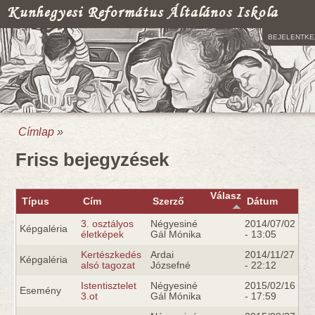
Kunhegyesi Református Általános Iskola
BEJELENTKE
Címlap
»
Jelenlegi hely
Friss bejegyzések
Válasz
Típus
Cím
Szerző
Dátum
3. osztályos
Négyesiné
2014/07/02
Képgaléria
életképek
Gál Mónika
- 13:05
Kertészkedés
Ardai
2014/11/27
Képgaléria
alsó tagozat
Józsefné
- 22:12
Istentisztelet
Négyesiné
2015/02/16
Esemény
3.ot
Gál Mónika
- 17:59