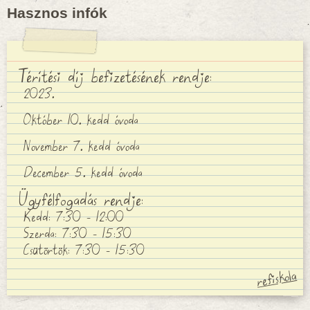
Hasznos infók
Térítési díj befizetésének rendje:
2023.
Október 10. kedd óvoda
November 7. kedd óvoda
December 5. kedd óvoda
Ügyfélfogadás rendje:
Kedd: 7:30 - 12:00
Szerda: 7:30 - 15:30
Csütörtök: 7:30 - 15:30