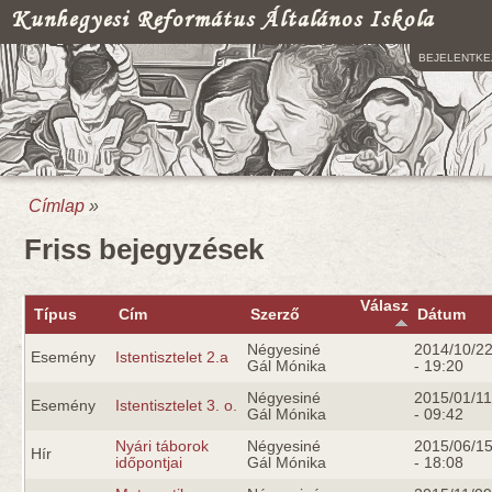
Kunhegyesi Református Általános Iskola
BEJELENTKE
Címlap
»
Jelenlegi hely
Friss bejegyzések
Válasz
Típus
Cím
Szerző
Dátum
Négyesiné
2014/10/2
Esemény
Istentisztelet 2.a
Gál Mónika
- 19:20
Négyesiné
2015/01/11
Esemény
Istentisztelet 3. o.
Gál Mónika
- 09:42
Nyári táborok
Négyesiné
2015/06/1
Hír
időpontjai
Gál Mónika
- 18:08