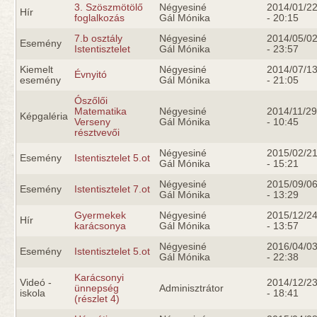
3. Szöszmötölő
Négyesiné
2014/01/2
Hír
foglalkozás
Gál Mónika
- 20:15
7.b osztály
Négyesiné
2014/05/0
Esemény
Istentisztelet
Gál Mónika
- 23:57
Kiemelt
Négyesiné
2014/07/1
Évnyitó
esemény
Gál Mónika
- 21:05
Ószőlői
Matematika
Négyesiné
2014/11/29
Képgaléria
Verseny
Gál Mónika
- 10:45
résztvevői
Négyesiné
2015/02/2
Esemény
Istentisztelet 5.ot
Gál Mónika
- 15:21
Négyesiné
2015/09/0
Esemény
Istentisztelet 7.ot
Gál Mónika
- 13:29
Gyermekek
Négyesiné
2015/12/2
Hír
karácsonya
Gál Mónika
- 13:57
Négyesiné
2016/04/0
Esemény
Istentisztelet 5.ot
Gál Mónika
- 22:38
Karácsonyi
Videó -
2014/12/2
ünnepség
Adminisztrátor
iskola
- 18:41
(részlet 4)