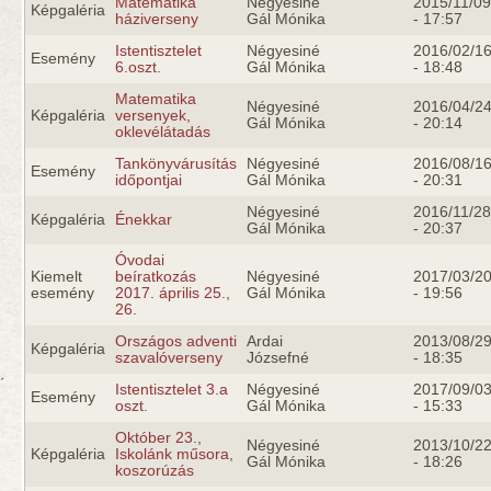
Matematika
Négyesiné
2015/11/09
Képgaléria
háziverseny
Gál Mónika
- 17:57
Istentisztelet
Négyesiné
2016/02/1
Esemény
6.oszt.
Gál Mónika
- 18:48
Matematika
Négyesiné
2016/04/2
Képgaléria
versenyek,
Gál Mónika
- 20:14
oklevélátadás
Tankönyvárusítás
Négyesiné
2016/08/1
Esemény
időpontjai
Gál Mónika
- 20:31
Négyesiné
2016/11/28
Képgaléria
Énekkar
Gál Mónika
- 20:37
Óvodai
Kiemelt
beíratkozás
Négyesiné
2017/03/2
esemény
2017. április 25.,
Gál Mónika
- 19:56
26.
Országos adventi
Ardai
2013/08/2
Képgaléria
szavalóverseny
Józsefné
- 18:35
Istentisztelet 3.a
Négyesiné
2017/09/0
Esemény
oszt.
Gál Mónika
- 15:33
Október 23.,
Négyesiné
2013/10/2
Képgaléria
Iskolánk műsora,
Gál Mónika
- 18:26
koszorúzás