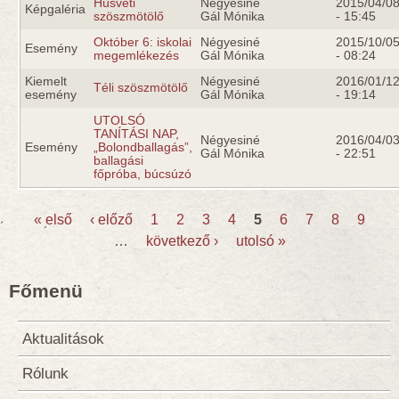
Húsvéti
Négyesiné
2015/04/0
Képgaléria
szöszmötölő
Gál Mónika
- 15:45
Október 6: iskolai
Négyesiné
2015/10/0
Esemény
megemlékezés
Gál Mónika
- 08:24
Kiemelt
Négyesiné
2016/01/1
Téli szöszmötölő
esemény
Gál Mónika
- 19:14
UTOLSÓ
TANÍTÁSI NAP,
Négyesiné
2016/04/0
Esemény
„Bolondballagás”,
Gál Mónika
- 22:51
ballagási
főpróba, búcsúzó
« első
‹ előző
1
2
3
4
5
6
7
8
9
…
következő ›
utolsó »
Oldalak
Főmenü
Aktualitások
Rólunk