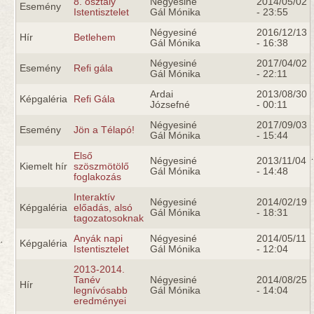
8. osztály
Négyesiné
2014/05/02
Esemény
Istentisztelet
Gál Mónika
- 23:55
Négyesiné
2016/12/13
Hír
Betlehem
Gál Mónika
- 16:38
Négyesiné
2017/04/02
Esemény
Refi gála
Gál Mónika
- 22:11
Ardai
2013/08/30
Képgaléria
Refi Gála
Józsefné
- 00:11
Négyesiné
2017/09/03
Esemény
Jön a Télapó!
Gál Mónika
- 15:44
Első
Négyesiné
2013/11/04
Kiemelt hír
szöszmötölő
Gál Mónika
- 14:48
foglakozás
Interaktív
Négyesiné
2014/02/19
Képgaléria
előadás, alsó
Gál Mónika
- 18:31
tagozatosoknak
Anyák napi
Négyesiné
2014/05/11
Képgaléria
Istentisztelet
Gál Mónika
- 12:04
2013-2014.
Tanév
Négyesiné
2014/08/25
Hír
legnívósabb
Gál Mónika
- 14:04
eredményei