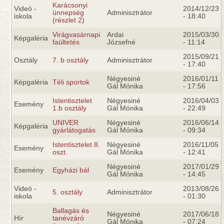
Karácsonyi
Videó -
2014/12/23
ünnepség
Adminisztrátor
iskola
- 18:40
(részlet 2)
Virágvasárnapi
Ardai
2015/03/30
Képgaléria
faültetés
Józsefné
- 11:14
2015/09/21
Osztály
7. b osztály
Adminisztrátor
- 17:40
Négyesiné
2016/01/11
Képgaléria
Téli sportok
Gál Mónika
- 17:56
Istentisztelet
Négyesiné
2016/04/03
Esemény
1.b osztály
Gál Mónika
- 22:49
UNIVER
Négyesiné
2016/06/14
Képgaléria
gyárlátogatás
Gál Mónika
- 09:34
Istentisztelet 8.
Négyesiné
2016/11/05
Esemény
oszt.
Gál Mónika
- 12:41
Négyesiné
2017/01/29
Esemény
Egyházi bál
Gál Mónika
- 14:45
Videó -
2013/08/26
5. osztály
Adminisztrátor
iskola
- 01:30
Ballagás és
Négyesiné
2017/06/18
Hír
tanévzáró
Gál Mónika
- 07:24