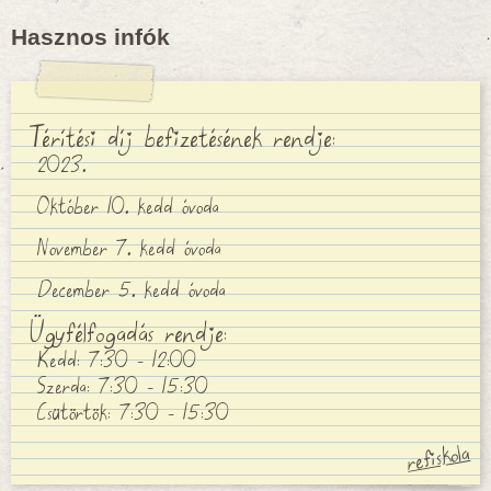
Hasznos infók
Térítési díj befizetésének rendje:
2023.
Október 10. kedd óvoda
November 7. kedd óvoda
December 5. kedd óvoda
Ügyfélfogadás rendje:
Kedd: 7:30 - 12:00
Szerda: 7:30 - 15:30
Csütörtök: 7:30 - 15:30