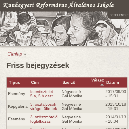
Kunhegyesi Református Általános Iskola
BEJELENTKE
Címlap
»
Jelenlegi hely
Friss bejegyzések
Válasz
Típus
Cím
Szerző
Dátum
Istentisztelet
Négyesiné
2017/09/03
Esemény
5.a, 5.b oszt.
Gál Mónika
- 15:31
3. osztályosok
Négyesiné
2013/10/18
Képgaléria
virágot ültettek
Gál Mónika
- 19:31
3. szöszmötölő
Négyesiné
2014/01/13
Esemény
foglalkozás
Gál Mónika
- 18:04