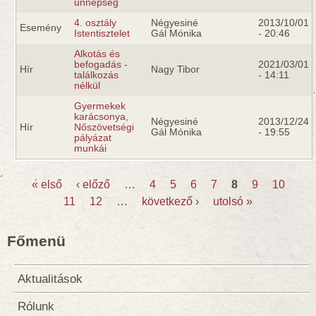
ünnepség
4. osztály
Négyesiné
2013/10/01
Esemény
Istentisztelet
Gál Mónika
- 20:46
Alkotás és
befogadás -
2021/03/01
Hír
Nagy Tibor
találkozás
- 14:11
nélkül
Gyermekek
karácsonya,
Négyesiné
2013/12/24
Hír
Nőszövetségi
Gál Mónika
- 19:55
pályázat
munkái
« első
‹ előző
…
4
5
6
7
8
9
10
11
12
…
következő ›
utolsó »
Oldalak
Főmenü
Aktualitások
Rólunk