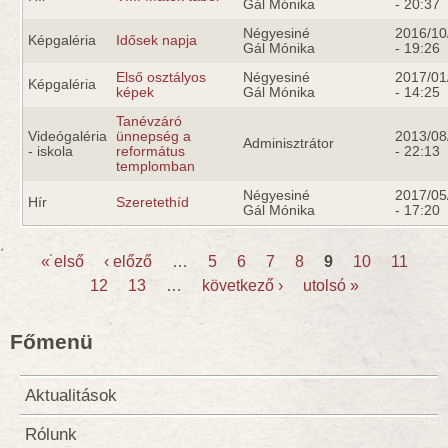
Gál Mónika
- 20:37
Négyesiné
2016/10
Képgaléria
Idősek napja
Gál Mónika
- 19:26
Első osztályos
Négyesiné
2017/01
Képgaléria
képek
Gál Mónika
- 14:25
Tanévzáró
Videógaléria
ünnepség a
2013/08
Adminisztrátor
- iskola
református
- 22:13
templomban
Négyesiné
2017/05
Hír
Szeretethíd
Gál Mónika
- 17:20
« első
‹ előző
…
5
6
7
8
9
10
11
12
13
…
következő ›
utolsó »
Oldalak
Főmenü
Aktualitások
Rólunk