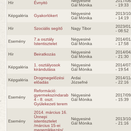
Négyesiné
2017/08
Hír
Évnyitó
Gál Mónika
- 19:33
Négyesiné
2013/10
Képgaléria
Gyakorlókert
Gál Mónika
- 14:19
2023/01
Hír
Szociális segítő
Nagy Tibor
- 08:52
7.a osztály
Négyesiné
2014/01
Esemény
Istentisztelet
Gál Mónika
- 17:58
Négyesiné
2014/04
Hír
Beiratkozás
Gál Mónika
- 21:30
1. osztályosok
Négyesiné
2014/07
Képgaléria
kirándulása
Gál Mónika
- 19:54
Drogmegelőzési
Ardai
2014/11
Képgaléria
előadás
Józsefné
- 22:16
Reformáció:
gyermekszíndarab
Négyesiné
2017/09
Esemény
4 - 8. oszt.
Gál Mónika
- 15:39
Gyülekezeti terem
2014. március 16.
Ünnepi
Négyesiné
2013/10
Esemény
istentisztelet
Gál Mónika
- 21:16
/március 15-ei
megemlékezés/