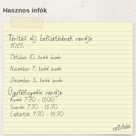
Hasznos infók
Térítési díj befizetésének rendje:
2023.
Október 10. kedd óvoda
November 7. kedd óvoda
December 5. kedd óvoda
Ügyfélfogadás rendje:
Kedd: 7:30 - 12:00
Szerda: 7:30 - 15:30
Csütörtök: 7:30 - 15:30