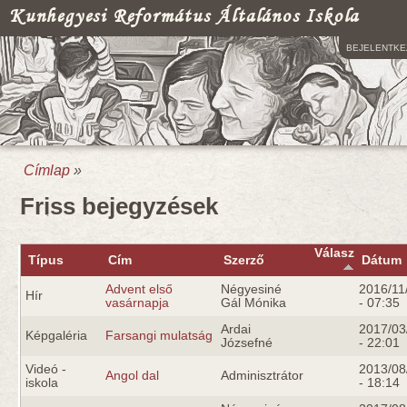
Kunhegyesi Református Általános Iskola
BEJELENTKE
Címlap
»
Jelenlegi hely
Friss bejegyzések
Válasz
Típus
Cím
Szerző
Dátum
Advent első
Négyesiné
2016/11
Hír
vasárnapja
Gál Mónika
- 07:35
Ardai
2017/03
Képgaléria
Farsangi mulatság
Józsefné
- 22:01
Videó -
2013/08
Angol dal
Adminisztrátor
iskola
- 18:14