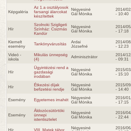
Az 1.a osztályosok
Négyesiné
2014/02
Képgaléria
farsangi álarcokat
Gál Mónika
- 10:40
készítettek
Szolnoki Szigligeti
Négyesiné
2014/05
Hír
Színház: Csizmás
Gál Mónika
- 17:18
Kandúr
Kiemelt
Ardai
2014/08
Tankönyvárusítás
esemény
Józsefné
- 12:23
Videó -
Mikulás ünnepség
2014/12
Adminisztrátor
iskola
(4)
- 09:31
Ügyintézési rend a
Négyesiné
2015/03
Hír
gazdasági
Gál Mónika
- 15:10
irodában
Étkezési díjak
Négyesiné
2015/09
Hír
befizetési rendje
Gál Mónika
- 14:40
Négyesiné
2016/01
Esemény
Egyetemes imahét
Gál Mónika
- 17:15
Áldozócsütörtöki
Négyesiné
2016/04
Esemény
ünnepi
Gál Mónika
- 22:44
istentisztelet
Négyesiné
2016/06
Hír
VIII. Matek tábor