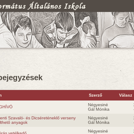
rmátus Általános Iskola
egi hely
 bejegyzések
m
Szerző
Válasz
Négyesiné
GHÍVÓ
Gál Mónika
enti Szavaló- és Dicséreténeklő verseny
Négyesiné
ölthető anyagok
Gál Mónika
Négyesiné
órás vetélkedő