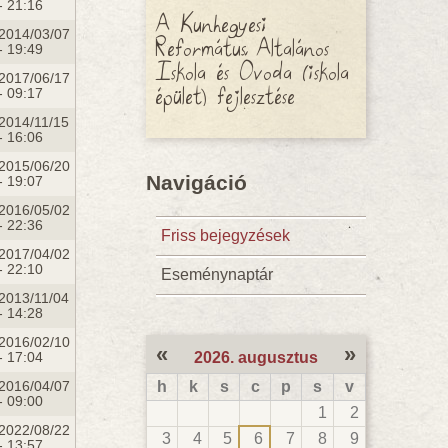
- 21:16
A Kunhegyesi
2014/03/07
Református Általános
- 19:49
Iskola és Óvoda (iskola
2017/06/17
épület) fejlesztése
- 09:17
2014/11/15
- 16:06
2015/06/20
Navigáció
- 19:07
2016/05/02
- 22:36
Friss bejegyzések
2017/04/02
- 22:10
Eseménynaptár
2013/11/04
- 14:28
2016/02/10
«
»
- 17:04
2026. augusztus
2016/04/07
h
k
s
c
p
s
v
- 09:00
1
2
2022/08/22
3
4
5
6
7
8
9
- 13:57