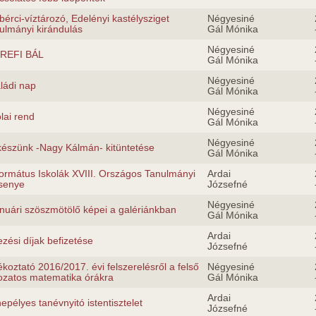
bérci-víztározó, Edelényi kastélysziget
Négyesiné
ulmányi kirándulás
Gál Mónika
Négyesiné
 REFI BÁL
Gál Mónika
Négyesiné
ládi nap
Gál Mónika
Négyesiné
olai rend
Gál Mónika
Négyesiné
készünk -Nagy Kálmán- kitüntetése
Gál Mónika
ormátus Iskolák XVIII. Országos Tanulmányi
Ardai
senye
Józsefné
Négyesiné
anuári szöszmötölő képei a galériánkban
Gál Mónika
Ardai
ezési díjak befizetése
Józsefné
ékoztató 2016/2017. évi felszerelésről a felső
Négyesiné
ozatos matematika órákra
Gál Mónika
Ardai
epélyes tanévnyitó istentisztelet
Józsefné