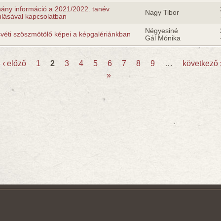
ány információ a 2021/2022. tanév
Nagy Tibor
ulásával kapcsolatban
Négyesiné
véti szöszmötölő képei a képgalériánkban
Gál Mónika
‹ előző
1
2
3
4
5
6
7
8
9
…
következő 
»
k