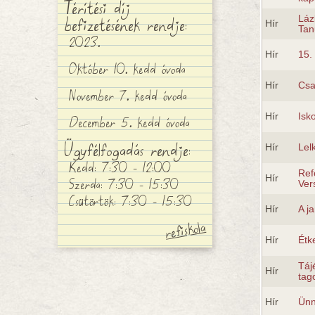
Térítési díj
befizetésének rendje:
Láz
Hír
Tan
2023.
Hír
15.
Október 10. kedd óvoda
Hír
Csa
November 7. kedd óvoda
Hír
Isk
December 5. kedd óvoda
Ügyfélfogadás rendje:
Hír
Lel
Kedd: 7:30 - 12:00
Ref
Hír
Szerda: 7:30 - 15:30
Ver
Csütörtök: 7:30 - 15:30
Hír
A j
Hír
Étk
Táj
Hír
tag
Hír
Ünn