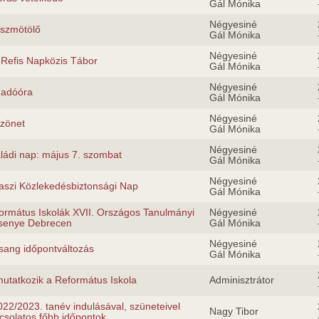
Gál Mónika
Négyesiné
szmötölő
Gál Mónika
Négyesiné
. Refis Napközis Tábor
Gál Mónika
Négyesiné
adóóra
Gál Mónika
Négyesiné
zönet
Gál Mónika
Négyesiné
ládi nap: május 7. szombat
Gál Mónika
Négyesiné
aszi Közlekedésbiztonsági Nap
Gál Mónika
ormátus Iskolák XVII. Országos Tanulmányi
Négyesiné
senye Debrecen
Gál Mónika
Négyesiné
sang időpontváltozás
Gál Mónika
utatkozik a Református Iskola
Adminisztrátor
022/2023. tanév indulásával, szüneteivel
Nagy Tibor
csolatos főbb időpontok