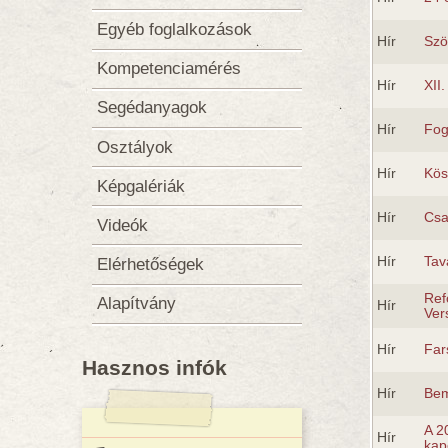
Egyéb foglalkozások
Hír
Szö
Kompetenciamérés
Hír
XII
Segédanyagok
Hír
Fog
Osztályok
Hír
Kös
Képgalériák
Hír
Csa
Videók
Hír
Tav
Elérhetőségek
Ref
Alapítvány
Hír
Ver
Hír
Far
Hasznos infók
Hír
Bem
A 2
Hír
kap