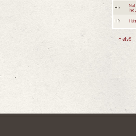
Néh
Hír
ind
Hír
Hús
« első
Oldala