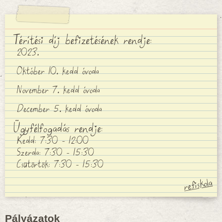
Térítési díj befizetésének rendje:
2023.
Október 10. kedd óvoda
November 7. kedd óvoda
December 5. kedd óvoda
Ügyfélfogadás rendje:
Kedd: 7:30 - 12:00
Szerda: 7:30 - 15:30
Csütörtök: 7:30 - 15:30
Pályázatok