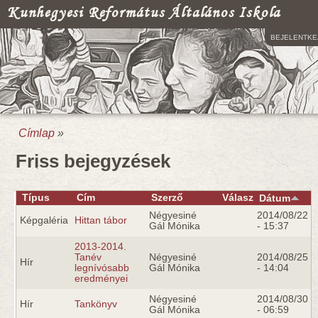
Kunhegyesi Református Általános Iskola
BEJELENTKE
Címlap
»
Jelenlegi hely
Friss bejegyzések
Típus
Cím
Szerző
Válasz
Dátum
Négyesiné
2014/08/22
Képgaléria
Hittan tábor
Gál Mónika
- 15:37
2013-2014.
Tanév
Négyesiné
2014/08/25
Hír
legnívósabb
Gál Mónika
- 14:04
eredményei
Négyesiné
2014/08/30
Hír
Tankönyv
Gál Mónika
- 06:59