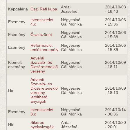
Ardai
2014/10/03
Képgaléria
Őszi Refi kupa
Józsefné
- 18:43
Istentisztelet
Négyesiné
2014/10/06
Esemény
4.o
Gál Mónika
- 15:36
Négyesiné
2014/10/06
Esemény
Őszi szünet
Gál Mónika
- 15:38
Reformáció,
Négyesiné
2014/10/06
Esemény
emlékünnepély
Gál Mónika
- 15:39
Adventi
Kiemelt
Szavaló- és
Négyesiné
2014/10/09
esemény
Dicséreténeklő
Gál Mónika
- 18:11
verseny
Adventi
Szavaló- és
Dicséreténeklő
Négyesiné
2014/10/09
Hír
verseny
Gál Mónika
- 18:13
letölthető
anyagok
Istentisztelet
Négyesiné
2014/10/14
Esemény
3.o
Gál Mónika
- 06:36
Sikeres
Ardai
2014/10/20
Hír
nyelvvizsgák
Józsefné
- 20:01