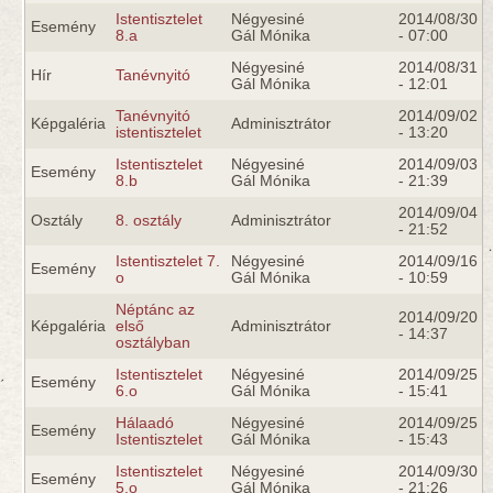
Istentisztelet
Négyesiné
2014/08/30
Esemény
8.a
Gál Mónika
- 07:00
Négyesiné
2014/08/31
Hír
Tanévnyitó
Gál Mónika
- 12:01
Tanévnyitó
2014/09/02
Képgaléria
Adminisztrátor
istentisztelet
- 13:20
Istentisztelet
Négyesiné
2014/09/03
Esemény
8.b
Gál Mónika
- 21:39
2014/09/04
Osztály
8. osztály
Adminisztrátor
- 21:52
Istentisztelet 7.
Négyesiné
2014/09/16
Esemény
o
Gál Mónika
- 10:59
Néptánc az
2014/09/20
Képgaléria
első
Adminisztrátor
- 14:37
osztályban
Istentisztelet
Négyesiné
2014/09/25
Esemény
6.o
Gál Mónika
- 15:41
Hálaadó
Négyesiné
2014/09/25
Esemény
Istentisztelet
Gál Mónika
- 15:43
Istentisztelet
Négyesiné
2014/09/30
Esemény
5.o
Gál Mónika
- 21:26