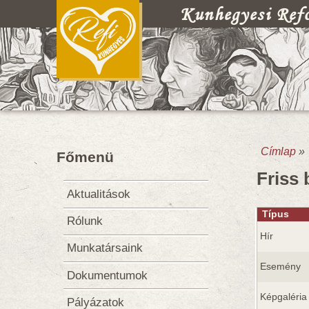
Kunhegyesi Refo
Címlap
»
Főmenü
Jelenl
Friss
Aktualitások
Típus
Rólunk
Hír
Munkatársaink
Esemény
Dokumentumok
Képgaléria
Pályázatok