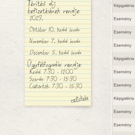
Térítési díj
Képgaléria
befizetésének rendje:
2023.
Esemény
Október 10. kedd óvoda
Esemény
November 7. kedd óvoda
Esemény
December 5. kedd óvoda
Képgaléria
Ügyfélfogadás rendje:
Kedd: 7:30 - 12:00
Esemény
Szerda: 7:30 - 15:30
Csütörtök: 7:30 - 15:30
Esemény
Képgaléria
Esemény
Esemény