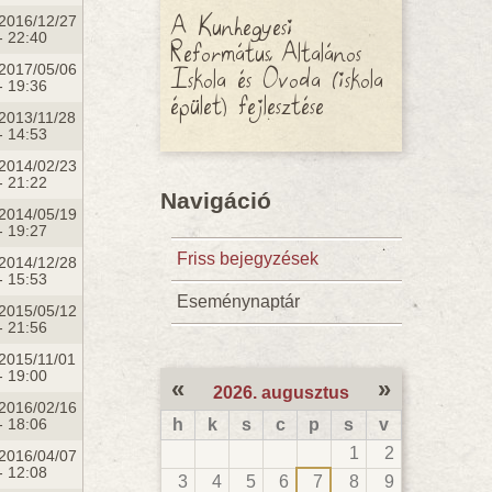
A Kunhegyesi
2016/12/27
- 22:40
Református Általános
Iskola és Óvoda (iskola
2017/05/06
- 19:36
épület) fejlesztése
2013/11/28
- 14:53
2014/02/23
- 21:22
Navigáció
2014/05/19
- 19:27
Friss bejegyzések
2014/12/28
- 15:53
Eseménynaptár
2015/05/12
- 21:56
2015/11/01
- 19:00
«
»
2026. augusztus
2016/02/16
- 18:06
h
k
s
c
p
s
v
1
2
2016/04/07
- 12:08
3
4
5
6
7
8
9