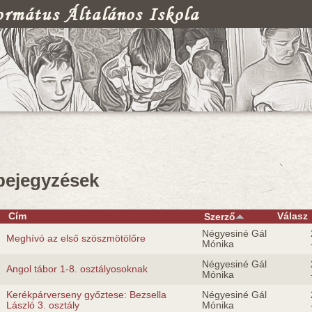
rmátus Általános Iskola
egi hely
 bejegyzések
Cím
Válasz
Szerző
Négyesiné Gál
Meghívó az első szöszmötölőre
Mónika
Négyesiné Gál
Angol tábor 1-8. osztályosoknak
Mónika
Kerékpárverseny győztese: Bezsella
Négyesiné Gál
László 3. osztály
Mónika