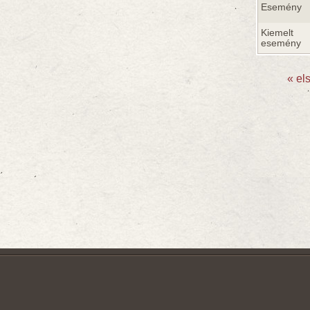
Esemény
Kiemelt
esemény
« el
Oldala