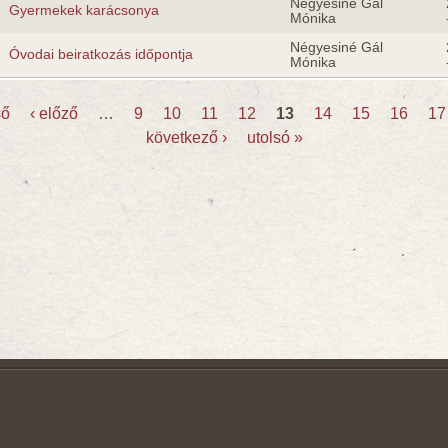
Négyesiné Gál
Gyermekek karácsonya
Mónika
Négyesiné Gál
Óvodai beiratkozás időpontja
Mónika
ső
‹ előző
…
9
10
11
12
13
14
15
16
17
következő ›
utolsó »
k