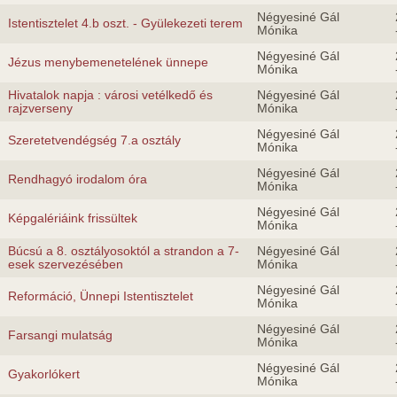
Négyesiné Gál
Istentisztelet 4.b oszt. - Gyülekezeti terem
Mónika
Négyesiné Gál
Jézus menybemenetelének ünnepe
Mónika
Hivatalok napja : városi vetélkedő és
Négyesiné Gál
rajzverseny
Mónika
Négyesiné Gál
Szeretetvendégség 7.a osztály
Mónika
Négyesiné Gál
Rendhagyó irodalom óra
Mónika
Négyesiné Gál
Képgalériáink frissültek
Mónika
Búcsú a 8. osztályosoktól a strandon a 7-
Négyesiné Gál
esek szervezésében
Mónika
Négyesiné Gál
Reformáció, Ünnepi Istentisztelet
Mónika
Négyesiné Gál
Farsangi mulatság
Mónika
Négyesiné Gál
Gyakorlókert
Mónika