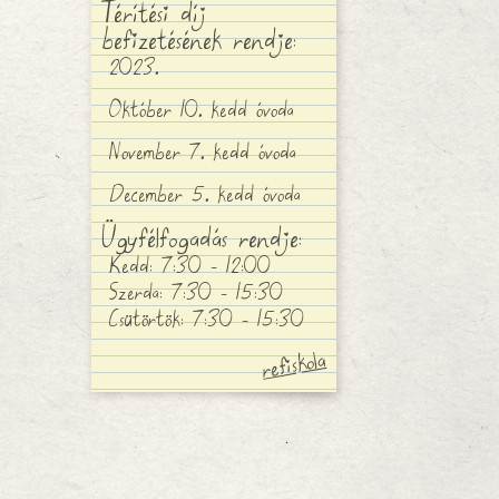
Térítési díj
befizetésének rendje:
2023.
Október 10. kedd óvoda
November 7. kedd óvoda
December 5. kedd óvoda
Ügyfélfogadás rendje:
Kedd: 7:30 - 12:00
Szerda: 7:30 - 15:30
Csütörtök: 7:30 - 15:30