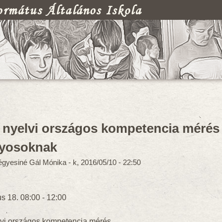
rmátus Általános Iskola
egi hely
nyelvi országos kompetencia mérés 6
lyosoknak
gyesiné Gál Mónika
-
k, 2016/05/10 - 22:50
:
us 18.
08:00
-
12:00
lvi országos kompetencia mérés