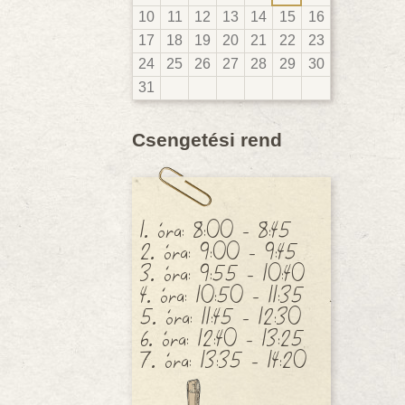
10
11
12
13
14
15
16
17
18
19
20
21
22
23
24
25
26
27
28
29
30
31
Csengetési rend
1. óra: 8:00 - 8:45
2. óra: 9:00 - 9:45
3. óra: 9:55 - 10:40
4. óra: 10:50 - 11:35
5. óra: 11:45 - 12:30
6. óra: 12:40 - 13:25
7. óra: 13:35 - 14:20