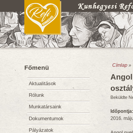
Kunhegyesi Refo
Címlap
»
Főmenü
Jelenl
Angol 
Aktualitások
osztá
Rólunk
Beküldte
Né
Munkatársaink
Időpontja
Dokumentumok
2016. máj
Pályázatok
Angol nye