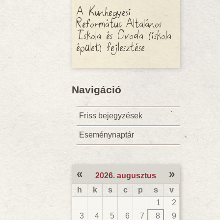
A Kunhegyesi
Református Általános
Iskola és Óvoda (iskola
épület) fejlesztése
Navigáció
Friss bejegyzések
Eseménynaptár
«
»
2026. augusztus
h
k
s
c
p
s
v
1
2
3
4
5
6
7
8
9