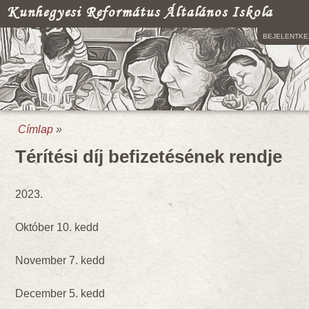
Kunhegyesi Református Általános Iskola
BEJELENTKE
Címlap
»
Jelenlegi hely
Térítési díj befizetésének rendje
2023.
Október 10. kedd
November 7. kedd
December 5. kedd