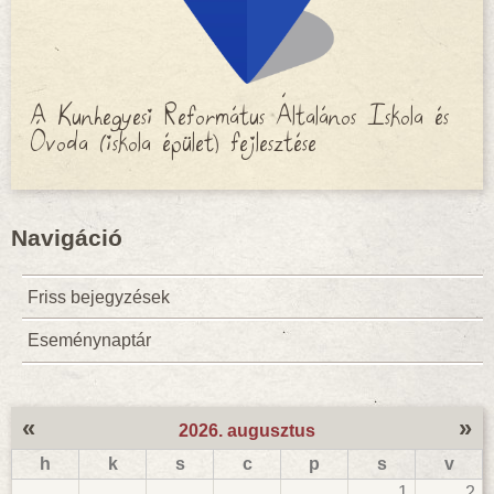
A Kunhegyesi Református Általános Iskola és
Óvoda (iskola épület) fejlesztése
Navigáció
Friss bejegyzések
Eseménynaptár
«
»
2026. augusztus
h
k
s
c
p
s
v
1
2