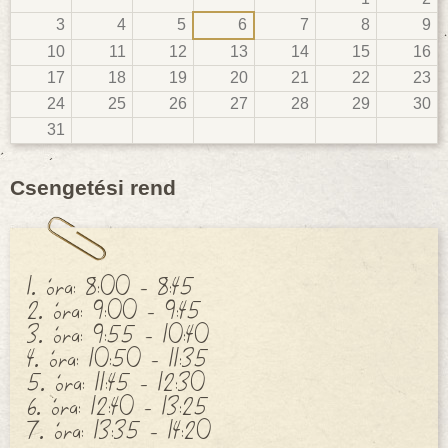
3
4
5
6
7
8
9
10
11
12
13
14
15
16
17
18
19
20
21
22
23
24
25
26
27
28
29
30
31
Csengetési rend
1. óra: 8:00 - 8:45
2. óra: 9:00 - 9:45
3. óra: 9:55 - 10:40
4. óra: 10:50 - 11:35
5. óra: 11:45 - 12:30
6. óra: 12:40 - 13:25
7. óra: 13:35 - 14:20