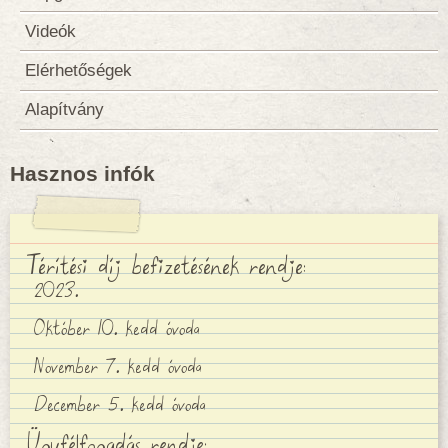
Videók
Elérhetőségek
Alapítvány
Hasznos infók
Térítési díj befizetésének rendje:
2023.
Október 10. kedd óvoda
November 7. kedd óvoda
December 5. kedd óvoda
Ügyfélfogadás rendje: