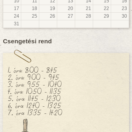
10
11
12
13
14
15
16
17
18
19
20
21
22
23
24
25
26
27
28
29
30
31
Csengetési rend
1. óra: 8:00 - 8:45
2. óra: 9:00 - 9:45
3. óra: 9:55 - 10:40
4. óra: 10:50 - 11:35
5. óra: 11:45 - 12:30
6. óra: 12:40 - 13:25
7. óra: 13:35 - 14:20