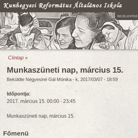
Kunhegyesi Református Általános Iskola
BEJELENTKE
Címlap
»
Jelenlegi hely
Munkaszüneti nap, március 15.
Beküldte
Négyesiné Gál Mónika
-
k, 2017/03/07 - 18:59
Időpontja:
2017. március 15.
00:00
-
23:45
Munkaszüneti nap, március 15.
Főmenü