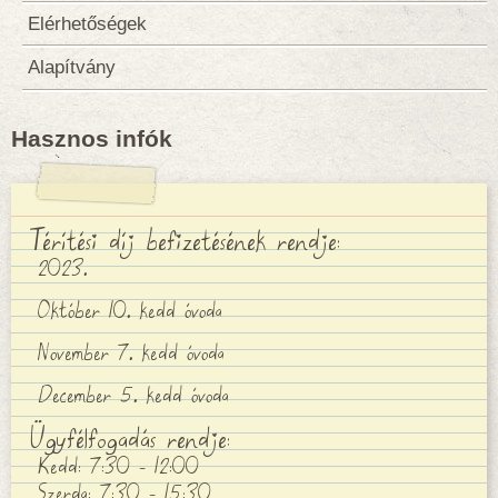
Elérhetőségek
Alapítvány
Hasznos infók
Térítési díj befizetésének rendje:
2023.
Október 10. kedd óvoda
November 7. kedd óvoda
December 5. kedd óvoda
Ügyfélfogadás rendje:
Kedd: 7:30 - 12:00
Szerda: 7:30 - 15:30