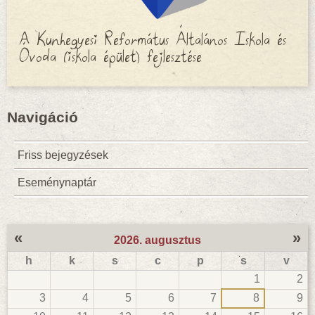
A Kunhegyesi Református Általános Iskola és
Óvoda (iskola épület) fejlesztése
Navigáció
Friss bejegyzések
Eseménynaptár
«
»
2026. augusztus
h
k
s
c
p
s
v
1
2
3
4
5
6
7
8
9