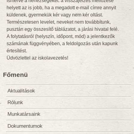
Ismerve a nehézségeket: a visszajelzés mellőzése
helyett az is jobb, ha a megadott e-mail címre annyit
küldenek, gyermekük kér vagy nem kér oltást.
Természetesen levelet, neveket nem továbbítunk,
pusztán egy összesítő táblázatot, a járási hivatal felé.
A folytatásról (helyszín, időpont, mód) a jelentkezők
számának függvényében, a feldolgozás után kapunk
értesítést.
Üdvözlettel az iskolavezetés!
Főmenü
Aktualitások
Rólunk
Munkatársaink
Dokumentumok