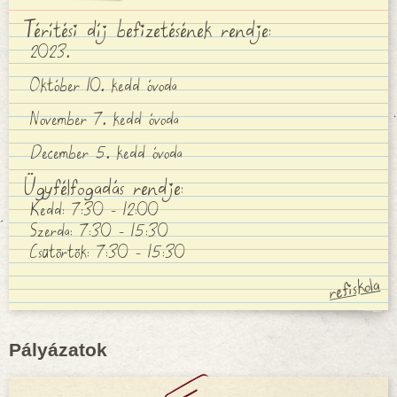
Térítési díj befizetésének rendje:
2023.
Október 10. kedd óvoda
November 7. kedd óvoda
December 5. kedd óvoda
Ügyfélfogadás rendje:
Kedd: 7:30 - 12:00
Szerda: 7:30 - 15:30
Csütörtök: 7:30 - 15:30
Pályázatok