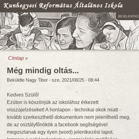
Kunhegyesi Református Általános Iskola
BEJELENTKE
Címlap
»
Jelenlegi hely
Még mindig oltás...
Beküldte
Nagy Tibor
-
sze, 2021/08/25 - 08:44
Kedves Szülő!
Ezúton is köszönjük az iskolához érkezett
visszajelzéseket! A honlapon - technikai okok miatt -
tovább szerkeszthető dokumentum nem jeleníthető meg,
de az osztályfőnökök a facebook segítségével
megosztanak egy ilyen (word) jelentkezési lapot.