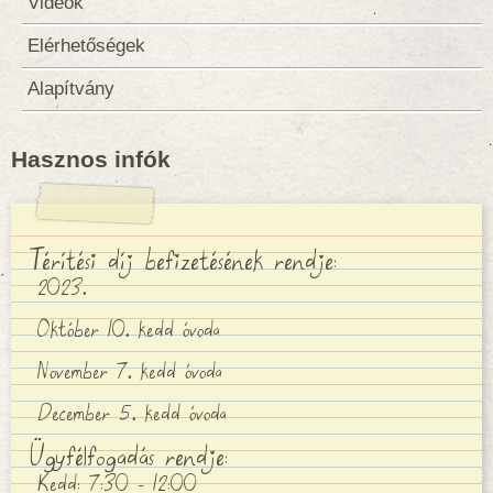
Videók
Elérhetőségek
Alapítvány
Hasznos infók
Térítési díj befizetésének rendje:
2023.
Október 10. kedd óvoda
November 7. kedd óvoda
December 5. kedd óvoda
Ügyfélfogadás rendje:
Kedd: 7:30 - 12:00