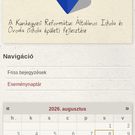
A Kunhegyesi Református Általános Iskola és
Óvoda (iskola épület) fejlesztése
Navigáció
Friss bejegyzések
Eseménynaptár
«
»
2026. augusztus
h
k
s
c
p
s
v
1
2
3
4
5
6
7
8
9