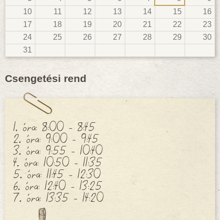
10
11
12
13
14
15
16
17
18
19
20
21
22
23
24
25
26
27
28
29
30
31
Csengetési rend
1. óra: 8:00 - 8:45
2. óra: 9:00 - 9:45
3. óra: 9:55 - 10:40
4. óra: 10:50 - 11:35
5. óra: 11:45 - 12:30
6. óra: 12:40 - 13:25
7. óra: 13:35 - 14:20