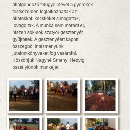
állatgondozó felügyeletével a gyerekek
testközelben foglalkozhattak az
állatokkal: kecskéket simogattak,
lovagoltak. A munka sem maradt el,
hiszen sok-sok szatyor gesztenyét
gyűjtöttek. A gesztenyéért kapott
összegből intézményünk
jutalomkönyveket fog vásárolni.
Köszönjük Nagyné Smányi Hedvig
osztályfőnök munkáját.