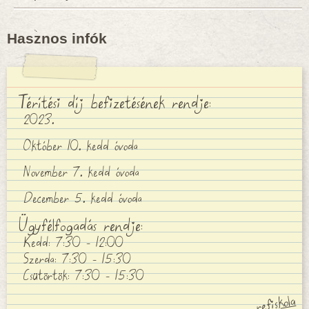
Hasznos infók
Térítési díj befizetésének rendje:
2023.
Október 10. kedd óvoda
November 7. kedd óvoda
December 5. kedd óvoda
Ügyfélfogadás rendje:
Kedd: 7:30 - 12:00
Szerda: 7:30 - 15:30
Csütörtök: 7:30 - 15:30