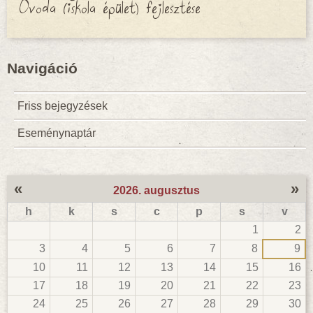
Óvoda (iskola épület) fejlesztése
Navigáció
Friss bejegyzések
Eseménynaptár
«
»
2026. augusztus
h
k
s
c
p
s
v
1
2
3
4
5
6
7
8
9
10
11
12
13
14
15
16
17
18
19
20
21
22
23
24
25
26
27
28
29
30