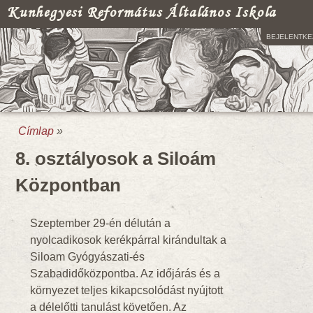
Kunhegyesi Református Általános Iskola
BEJELENTKE
Címlap
»
Jelenlegi hely
8. osztályosok a Siloám
Központban
Szeptember 29-én délután a
nyolcadikosok kerékpárral kirándultak a
Siloam Gyógyászati-és
Szabadidőközpontba. Az időjárás és a
környezet teljes kikapcsolódást nyújtott
a délelőtti tanulást követően. Az