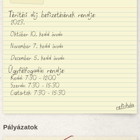
Térítési díj befizetésének rendje:
2023.
Október 10. kedd óvoda
November 7. kedd óvoda
December 5. kedd óvoda
Ügyfélfogadás rendje:
Kedd: 7:30 - 12:00
Szerda: 7:30 - 15:30
Csütörtök: 7:30 - 15:30
Pályázatok