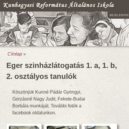
Kunhegyesi Református Általános Iskola
BEJELENTKE
Címlap
»
Jelenlegi hely
Eger szinházlátogatás 1. a, 1. b,
2. osztályos tanulók
Köszönjük Kunné Pádár Gyöngyi,
Gorzásné Nagy Judit, Fekete-Budai
Borbála munkáját. További fotók a
facebook oldalunkon.