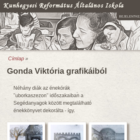
Kunhegyesi Református Általános Iskola
BEJELENTKE
Címlap
»
Jelenlegi hely
Gonda Viktória grafikáiból
Néhány diák az énekórák
"uborkaszezon" időszakaiban a
Segédanyagok között megtalálható
énekkönyvet dekorálta - így.