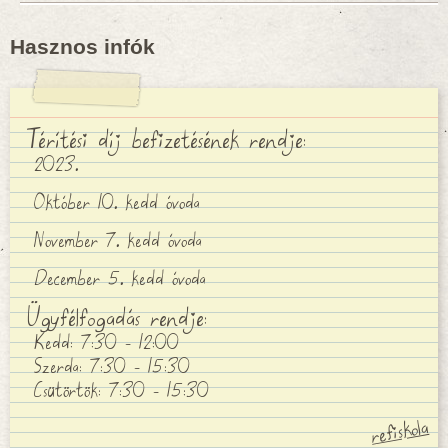
Hasznos infók
Térítési díj befizetésének rendje:
2023.
Október 10. kedd óvoda
November 7. kedd óvoda
December 5. kedd óvoda
Ügyfélfogadás rendje:
Kedd: 7:30 - 12:00
Szerda: 7:30 - 15:30
Csütörtök: 7:30 - 15:30