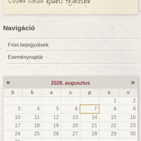
Óvoda (iskola épület) fejlesztése
Navigáció
Friss bejegyzések
Eseménynaptár
«
»
2026. augusztus
h
k
s
c
p
s
v
1
2
3
4
5
6
7
8
9
10
11
12
13
14
15
16
17
18
19
20
21
22
23
24
25
26
27
28
29
30