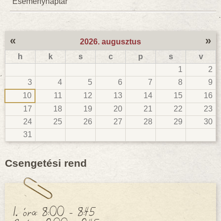
Eseménynaptár
«
»
2026. augusztus
h
k
s
c
p
s
v
1
2
3
4
5
6
7
8
9
10
11
12
13
14
15
16
17
18
19
20
21
22
23
24
25
26
27
28
29
30
31
Csengetési rend
1. óra: 8:00 - 8:45