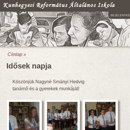
Kunhegyesi Református Általános Iskola
BEJELENTKE
Címlap
»
Jelenlegi hely
Idősek napja
Köszönjük Nagyné Smányi Hedvig
tanárnő és a gyerekek munkáját!