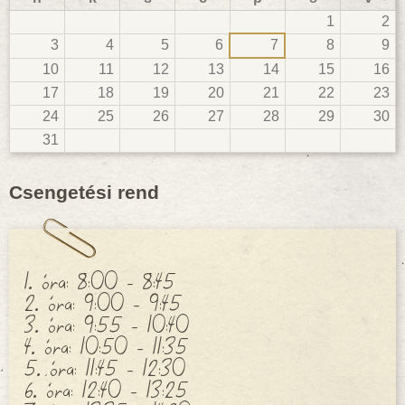
1
2
3
4
5
6
7
8
9
10
11
12
13
14
15
16
17
18
19
20
21
22
23
24
25
26
27
28
29
30
31
Csengetési rend
1. óra: 8:00 - 8:45
2. óra: 9:00 - 9:45
3. óra: 9:55 - 10:40
4. óra: 10:50 - 11:35
5. óra: 11:45 - 12:30
6. óra: 12:40 - 13:25