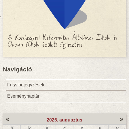
A Kunhegyesi Református Általános Iskola és
Óvoda (iskola épület) fejlesztése
Navigáció
Friss bejegyzések
Eseménynaptár
«
»
2026. augusztus
h
k
s
c
p
s
v