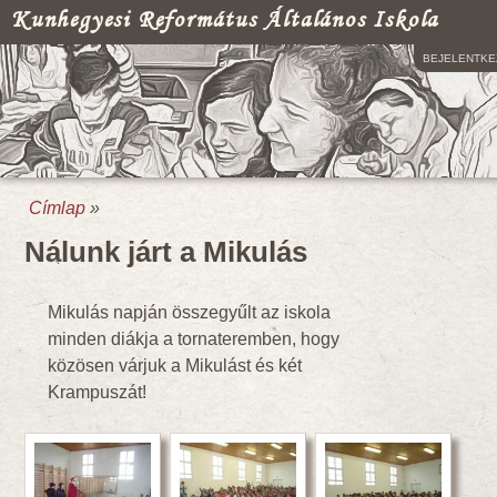
Kunhegyesi Református Általános Iskola
BEJELENTKE
Címlap
»
Jelenlegi hely
Nálunk járt a Mikulás
Mikulás napján összegyűlt az iskola
minden diákja a tornateremben, hogy
közösen várjuk a Mikulást és két
Krampuszát!