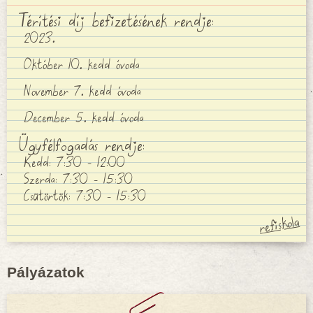
Térítési díj befizetésének rendje:
2023.
Október 10. kedd óvoda
November 7. kedd óvoda
December 5. kedd óvoda
Ügyfélfogadás rendje:
Kedd: 7:30 - 12:00
Szerda: 7:30 - 15:30
Csütörtök: 7:30 - 15:30
Pályázatok