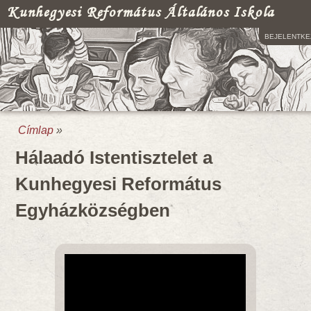
Kunhegyesi Református Általános Iskola
BEJELENTKE
Címlap
»
Jelenlegi hely
Hálaadó Istentisztelet a
Kunhegyesi Református
Egyházközségben